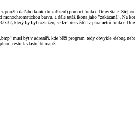
bez použití dalšího kontextu zařízení) pomocí funkce DrawState. Stejno
cí monochromatickou barvu, a dále tatáž ikona jako "zakázaná". Na konec
v 32x32, který by byl roztažen, se lze přesvědčit z parametrů funkce D
bmp" musí být v adresáři, kde běží program, tedy obvykle \debug nebo \
lnou cestu k vlastní bitmapě.