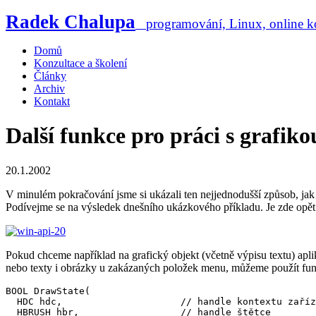
Radek Chalupa
programování, Linux, online ko
Domů
Konzultace a školení
Články
Archiv
Kontakt
Další funkce pro práci s grafiko
20.1.2002
V minulém pokračování jsme si ukázali ten nejjednodušší způsob, jak 
Podívejme se na výsledek dnešního ukázkového příkladu. Je zde opět
Pokud chceme například na grafický objekt (včetně výpisu textu) aplik
nebo texty i obrázky u zakázaných položek menu, můžeme použít fu
BOOL DrawState(

  HDC hdc,                     // handle kontextu zaříz
  HBRUSH hbr,                  // handle štětce
