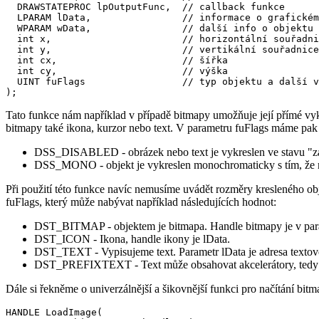
  DRAWSTATEPROC lpOutputFunc,  // callback funkce

  LPARAM lData,                // informace o grafickém
  WPARAM wData,                // další info o objektu

  int x,                       // horizontální souřadni
  int y,                       // vertikální souřadnice

  int cx,                      // šířka

  int cy,                      // výška

  UINT fuFlags                 // typ objektu a další v
);
Tato funkce nám například v případě bitmapy umožňuje její přímé vyk
bitmapy také ikona, kurzor nebo text. V parametru fuFlags máme pak 
DSS_DISABLED - obrázek nebo text je vykreslen ve stavu "z
DSS_MONO - objekt je vykreslen monochromaticky s tím, že můž
Při použití této funkce navíc nemusíme uvádět rozměry kresleného ob
fuFlags, který může nabývat například následujících hodnot:
DST_BITMAP - objektem je bitmapa. Handle bitmapy je v par
DST_ICON - Ikona, handle ikony je lData.
DST_TEXT - Vypisujeme text. Parametr lData je adresa textov
DST_PREFIXTEXT - Text může obsahovat akcelerátory, tedy znak
Dále si řekněme o univerzálnější a šikovnější funkci pro načítání bitm
HANDLE LoadImage(
