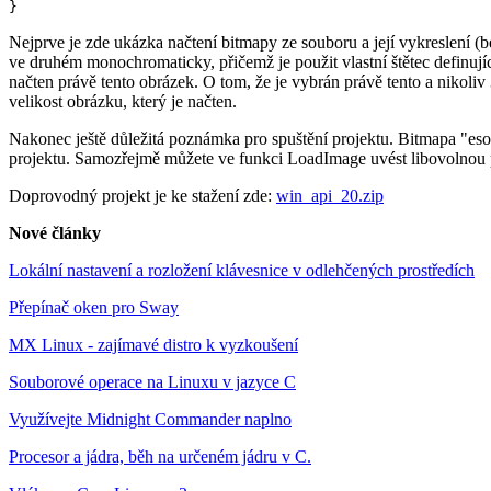
}
Nejprve je zde ukázka načtení bitmapy ze souboru a její vykreslení (
ve druhém monochromaticky, přičemž je použit vlastní štětec definují
načten právě tento obrázek. O tom, že je vybrán právě tento a nikoli
velikost obrázku, který je načten.
Nakonec ještě důležitá poznámka pro spuštění projektu. Bitmapa "eso.
projektu. Samozřejmě můžete ve funkci LoadImage uvést libovolnou p
Doprovodný projekt je ke stažení zde:
win_api_20.zip
Nové články
Lokální nastavení a rozložení klávesnice v odlehčených prostředích
Přepínač oken pro Sway
MX Linux - zajímavé distro k vyzkoušení
Souborové operace na Linuxu v jazyce C
Využívejte Midnight Commander naplno
Procesor a jádra, běh na určeném jádru v C.