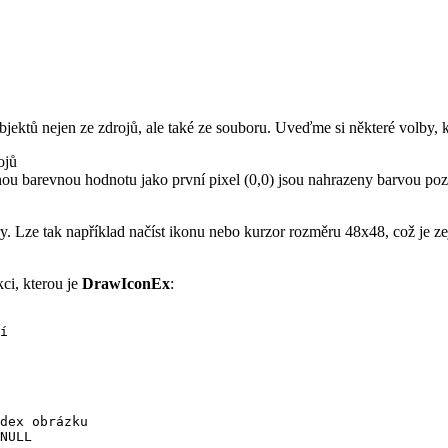
bjektů nejen ze zdrojů, ale také ze souboru. Uveďme si některé volby,
ojů
arevnou hodnotu jako první pixel (0,0) jsou nahrazeny barvou poz
ěry. Lze tak například načíst ikonu nebo kurzor rozměru 48x48, což j
kci, kterou je
DrawIconEx
:
í

dex obrázku

NULL
