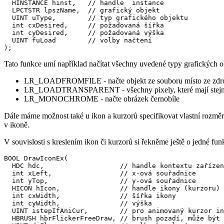
  HINSTANCE hinst,   // handle  instance

  LPCTSTR lpszName,  // grafický objekt

  UINT uType,        // typ grafického objektu

  int cxDesired,     // požadovaná šířka

  int cyDesired,     // požadovaná výška

  UINT fuLoad        // volby načtení

);
Tato funkce umí například načítat všechny uvedené typy grafických o
LR_LOADFROMFILE - načte objekt ze souboru místo ze zdr
LR_LOADTRANSPARENT - všechny pixely, které mají stejnou b
LR_MONOCHROME - načte obrázek černobíle
Dále máme možnost také u ikon a kurzorů specifikovat vlastní rozm
v ikoně.
V souvislosti s kreslením ikon či kurzorů si řekněme ještě o jedné fun
BOOL DrawIconEx(

  HDC hdc,                   // handle kontextu zařízen
  int xLeft,                 // x-ová souřadnice

  int yTop,                  // y-ová souřadnice

  HICON hIcon,               // handle ikony (kurzoru)

  int cxWidth,               // šířka ikony

  int cyWidth,               // výška

  UINT istepIfAniCur,        // pro animovaný kurzor in
  HBRUSH hbrFlickerFreeDraw, // brush pozadí, může být 