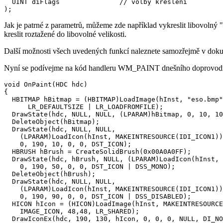
  UINT diFlags               // volby kreslení

);
Jak je patrné z parametrů, můžeme zde například vykreslit libovoln
kreslit roztažené do libovolné velikosti.
Další možnosti všech uvedených funkcí naleznete samozřejmě v doku
Nyní se podívejme na kód handleru WM_PAINT dnešního doprovodn
void OnPaint(HDC hdc)

{

  HBITMAP hBitmap = (HBITMAP)LoadImage(hInst, "eso.bmp"
      LR_DEFAULTSIZE | LR_LOADFROMFILE);

  DrawState(hdc, NULL, NULL, (LPARAM)hBitmap, 0, 10, 10
  DeleteObject(hBitmap);

  DrawState(hdc, NULL, NULL,

    (LPARAM)LoadIcon(hInst, MAKEINTRESOURCE(IDI_ICON1))
    0, 190, 10, 0, 0, DST_ICON);

  HBRUSH hBrush = CreateSolidBrush(0x00A0A0FF);

  DrawState(hdc, hBrush, NULL, (LPARAM)LoadIcon(hInst, 
    0, 190, 50, 0, 0, DST_ICON | DSS_MONO);

  DeleteObject(hBrush);

  DrawState(hdc, NULL, NULL,

    (LPARAM)LoadIcon(hInst, MAKEINTRESOURCE(IDI_ICON1))
    0, 190, 90, 0, 0, DST_ICON | DSS_DISABLED);

  HICON hIcon = (HICON)LoadImage(hInst, MAKEINTRESOURCE
    IMAGE_ICON, 48,48, LR_SHARED);

  DrawIconEx(hdc, 190, 130, hIcon, 0, 0, 0, NULL, DI_NO