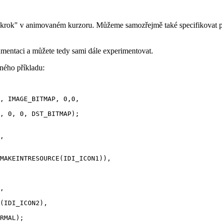
ý "krok" v animovaném kurzoru. Můžeme samozřejmě také specifikovat p
mentaci a můžete tedy sami dále experimentovat.
ého příkladu:
, IMAGE_BITMAP, 0,0,

, 0, 0, DST_BITMAP);

,

MAKEINTRESOURCE(IDI_ICON1)),

,

(IDI_ICON2),

RMAL);
