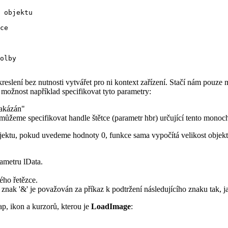
 objektu

ce

olby

reslení bez nutnosti vytvářet pro ni kontext zařízení. Stačí nám pouz
možnost například specifikovat tyto parametry:
akázán"
eme specifikovat handle štětce (parametr hbr) určující tento monoch
jektu, pokud uvedeme hodnoty 0, funkce sama vypočítá velikost objektu
ametru lData.
ého řetězce.
 '&' je považován za příkaz k podtržení následujícího znaku tak, ja
ap, ikon a kurzorů, kterou je
LoadImage
: