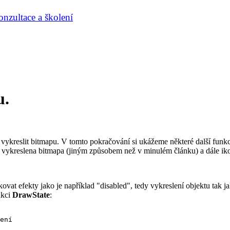
nzultace a školení
u.
vykreslit bitmapu. V tomto pokračování si ukážeme některé další funkce
 vykreslena bitmapa (jiným způsobem než v minulém článku) a dále iko
ovat efekty jako je například "disabled", tedy vykreslení objektu tak j
nkci
DrawState
:
ení
