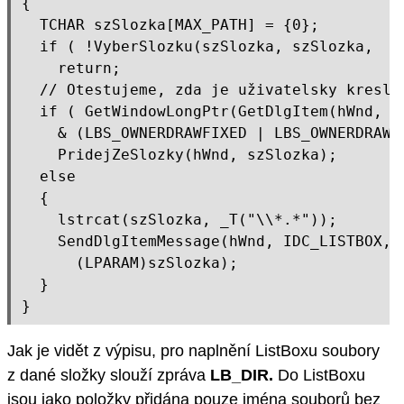
{

  TCHAR szSlozka[MAX_PATH] = {0};

  if ( !VyberSlozku(szSlozka, szSlozka,  _
    return;

  // Otestujeme, zda je uživatelsky kreslen
  if ( GetWindowLongPtr(GetDlgItem(hWnd, ID
    & (LBS_OWNERDRAWFIXED | LBS_OWNERDRAWVA
    PridejZeSlozky(hWnd, szSlozka);

  else

  {

    lstrcat(szSlozka, _T("\\*.*"));

    SendDlgItemMessage(hWnd, IDC_LISTBOX, L
      (LPARAM)szSlozka);

  }

Jak je vidět z výpisu, pro naplnění ListBoxu soubory
z dané složky slouží zpráva
LB_DIR.
Do ListBoxu
jsou jako položky přidána pouze jména souborů bez