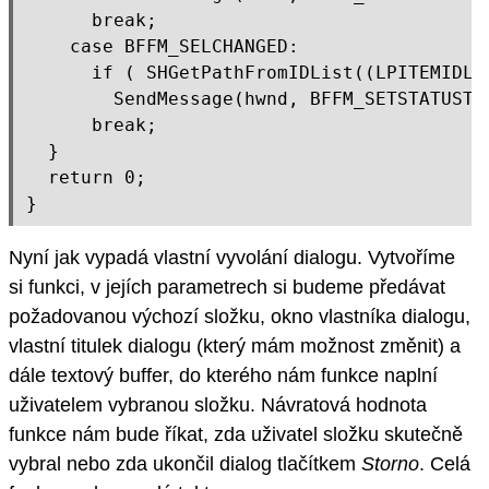
      break;

    case BFFM_SELCHANGED:

      if ( SHGetPathFromIDList((LPITEMIDLIS
        SendMessage(hwnd, BFFM_SETSTATUSTEX
      break;

  }

  return 0;

Nyní jak vypadá vlastní vyvolání dialogu. Vytvoříme
si funkci, v jejích parametrech si budeme předávat
požadovanou výchozí složku, okno vlastníka dialogu,
vlastní titulek dialogu (který mám možnost změnit) a
dále textový buffer, do kterého nám funkce naplní
uživatelem vybranou složku. Návratová hodnota
funkce nám bude říkat, zda uživatel složku skutečně
vybral nebo zda ukončil dialog tlačítkem
Storno
. Celá