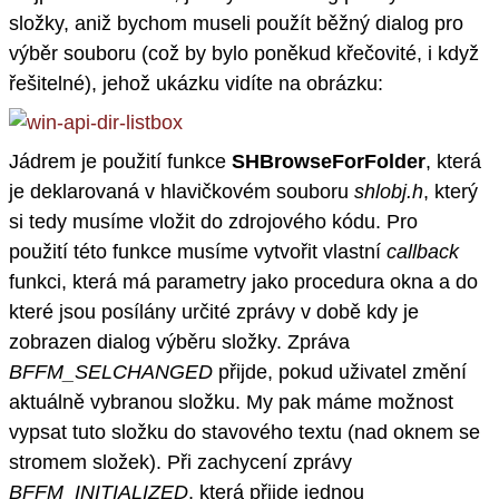
složky, aniž bychom museli použít běžný dialog pro
výběr souboru (což by bylo poněkud křečovité, i když
řešitelné), jehož ukázku vidíte na obrázku:
Jádrem je použití funkce
SHBrowseForFolder
, která
je deklarovaná v hlavičkovém souboru
shlobj.h
, který
si tedy musíme vložit do zdrojového kódu. Pro
použití této funkce musíme vytvořit vlastní
callback
funkci, která má parametry jako procedura okna a do
které jsou posílány určité zprávy v době kdy je
zobrazen dialog výběru složky. Zpráva
BFFM_SELCHANGED
přijde, pokud uživatel změní
aktuálně vybranou složku. My pak máme možnost
vypsat tuto složku do stavového textu (nad oknem se
stromem složek). Při zachycení zprávy
BFFM_INITIALIZED
, která přijde jednou