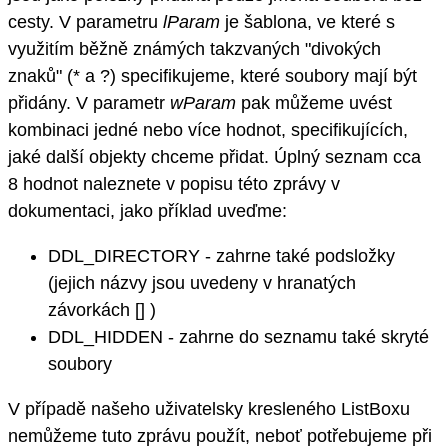
cesty. V parametru
lParam
je šablona, ve které s
využitím běžně známých takzvaných "divokých
znaků" (* a ?) specifikujeme, které soubory mají být
přidány. V parametr
wParam
pak můžeme uvést
kombinaci jedné nebo více hodnot, specifikujících,
jaké další objekty chceme přidat. Úplný seznam cca
8 hodnot naleznete v popisu této zprávy v
dokumentaci, jako příklad uveďme:
DDL_DIRECTORY - zahrne také podsložky
(jejich názvy jsou uvedeny v hranatých
závorkách [] )
DDL_HIDDEN - zahrne do seznamu také skryté
soubory
V případě našeho uživatelsky kresleného ListBoxu
nemůžeme tuto zprávu použít, neboť potřebujeme při