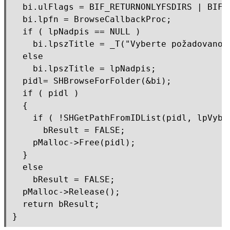
  bi.ulFlags = BIF_RETURNONLYFSDIRS | BIF_S
  bi.lpfn = BrowseCallbackProc;

  if ( lpNadpis == NULL )

    bi.lpszTitle = _T("Vyberte požadovanou 
  else

    bi.lpszTitle = lpNadpis;

  pidl= SHBrowseForFolder(&bi);

  if ( pidl )

  {

    if ( !SHGetPathFromIDList(pidl, lpVybra
      bResult = FALSE;

    pMalloc->Free(pidl);

  }

  else

    bResult = FALSE;

  pMalloc->Release();

  return bResult;
