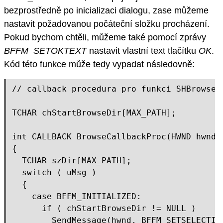
bezprostředně po inicializaci dialogu, zase můžeme
nastavit požadovanou počáteční složku procházení.
Pokud bychom chtěli, můžeme také pomocí zprávy
BFFM_SETOKTEXT
nastavit vlastní text tlačítku
OK
.
Kód této funkce může tedy vypadat následovně:
// callback procedura pro funkci SHBrowseFo
TCHAR chStartBrowseDir[MAX_PATH];

int CALLBACK BrowseCallbackProc(HWND hwnd,
{

  TCHAR szDir[MAX_PATH];

  switch ( uMsg )

  {

    case BFFM_INITIALIZED:

      if ( chStartBrowseDir != NULL )

        SendMessage(hwnd, BFFM_SETSELECTIO