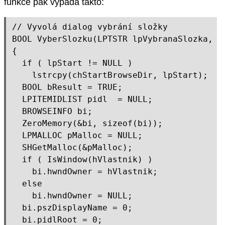
funkce pak vypadá takto:
// Vyvolá dialog vybrání složky

BOOL VyberSlozku(LPTSTR lpVybranaSlozka, L
{

  if ( lpStart != NULL )

    lstrcpy(chStartBrowseDir, lpStart);

  BOOL bResult = TRUE;

  LPITEMIDLIST pidl  = NULL;

  BROWSEINFO bi;

  ZeroMemory(&bi, sizeof(bi));

  LPMALLOC pMalloc = NULL;

  SHGetMalloc(&pMalloc);

  if ( IsWindow(hVlastnik) )

    bi.hwndOwner = hVlastnik;

  else

    bi.hwndOwner = NULL;

  bi.pszDisplayName = 0;

  bi.pidlRoot = 0;
