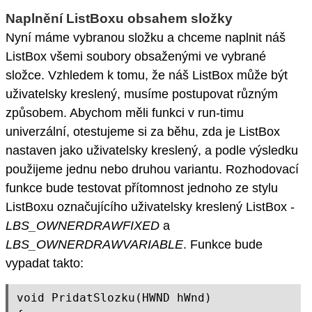
Naplnění ListBoxu obsahem složky
Nyní máme vybranou složku a chceme naplnit náš
ListBox všemi soubory obsaženými ve vybrané
složce. Vzhledem k tomu, že náš ListBox může být
uživatelsky kreslený, musíme postupovat různým
způsobem. Abychom měli funkci v run-timu
univerzální, otestujeme si za běhu, zda je ListBox
nastaven jako uživatelsky kreslený, a podle výsledku
použijeme jednu nebo druhou variantu. Rozhodovací
funkce bude testovat přítomnost jednoho ze stylu
ListBoxu označujícího uživatelsky kreslený ListBox -
LBS_OWNERDRAWFIXED
a
LBS_OWNERDRAWVARIABLE
. Funkce bude
vypadat takto:
void PridatSlozku(HWND hWnd)
